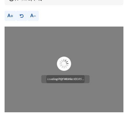
A
A
Loading PDF Worker CORS ...
Loading WEBGL 3D ...