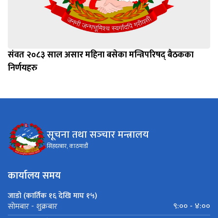
संवत २०८३ साल असार महिना बसेका मन्त्रिपरिषद् बैठकका
निर्णयहरु
सूचना तथा सञ्‍चार मन्त्रालय
सिंहदरबार, काठमाडौं
कार्यालय समय
जाडो (कार्तिक १६ देखि माघ १५)
९:०० - ४:००
सोमबार - शुक्रबार