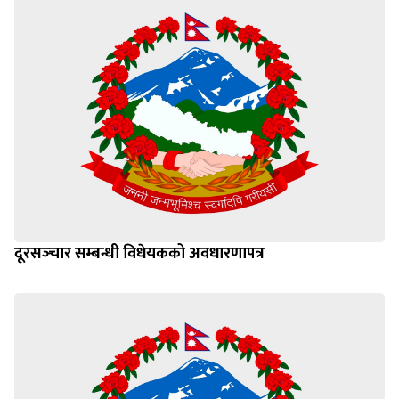
दूरसञ्‍चार सम्बन्धी विधेयकको अवधारणापत्र