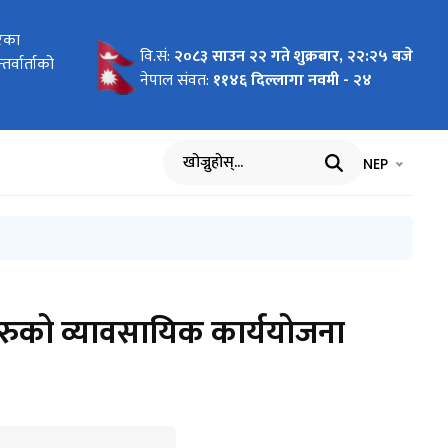
र कानून)
बजार
रेका
ा
 2026 To
 Pilot
ागि
न दरखास्त
र तथा सूचना
वि.सं:
२०८३ साउन २२ गते शुक्रबार, २२:२५ बजे
र्ययोजनाको
यावसायिक
र्वार्ताको
cific"
nment of
वार्ता
ा
नेपाल संवत:
११४६ दिल्लागा नवमी - २४
भाषा चयन गर्नुह
भाषा प
NEP
खोज्नुहोस्
रहरुको व्यावसायिक कार्ययोजना