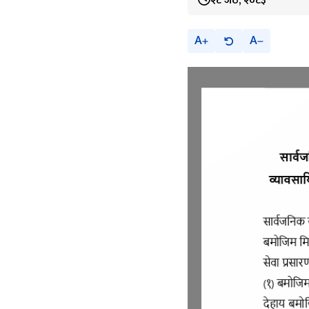
२८ जेठ, २०८३
A
A