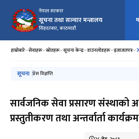
नेपाल सरकार
मुख्य न
सूचना तथा सञ्‍चार मन्त्रालय
म
सिंहदरबार, काठमाडौं
हाम्रोबारे
सेवाहरू
स्रोतहरू
सूचना केन्द्र
डाउनलोडहरू
इजाजतपत्र
मुख्य नेभिगेसनमा जानुहोस्
सूचना
प्रेस विज्ञप्ति
प्रेस विज्ञप्ति
प्रेस विज्ञप्ति
सामाजिक सञ्जालको प्रयोगलाई व्यवस्थित गर्ने सम्बन्धमा सञ्‍चा
प्रेस विज्ञप्ति
सार्वजनिक सेवा प्रसारण संस्थाको अ
प्रस्तुतीकरण तथा अन्तर्वार्ता कार्यक