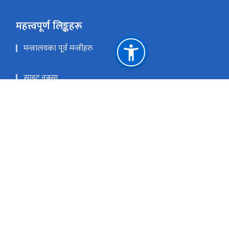
महत्त्वपूर्ण लिङ्कहरू
मन्त्रालयका पूर्व मन्त्रीहरु
साइट नक्सा
सञ्चार माध्यमलाई समावेशीकरण गर्ने सम्बन्धी उच्चस्तरीय आयोग
मासिक प्रगति प्रतिवेदन पठाउने फरम्याटहरु
प्रधानमन्त्री तथा मन्त्रिपरिषद्को कार्यालय
राष्ट्रिय प्राकृतिक स्रोत तथा वित्त आयोग