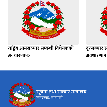
राष्ट्रिय आमसञ्‍चार सम्बन्धी विधेयकको
दूरसञ्‍चार 
अवधारणापत्र
अवधारणापत्
सूचना तथा सञ्‍चार मन्त्रालय
सिंहदरबार, काठमाडौं