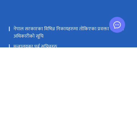
नेपाल सरकारका विभिन्न निकायहरुमा तोकिएका प्रवक्ता र सूचना
अधिकारीको सूचि
मन्त्रालयका पूर्व सचिवहरु
मधेश प्रदेशका एफ. एम. रेडियो स्टेशनको GIS Mapping
मस्तिष्क लाभ केन्द्र
सङ्घीय मामिला तथा सामान्य प्रशासन मन्‍त्रालय
सिंहदरबार, काठमाडौं
info@moic.gov.np
‌९७७-१-४२११५५६