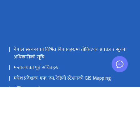
नेपाल सरकारका विभिन्न निकायहरुमा तोकिएका प्रवक्ता र सूचना
अधिकारीको सूचि
मन्त्रालयका पूर्व सचिवहरु
मधेश प्रदेशका एफ. एम. रेडियो स्टेशनको GIS Mapping
मस्तिष्क लाभ केन्द्र
सङ्घीय मामिला तथा सामान्य प्रशासन मन्‍त्रालय
सिंहदरबार, काठमाडौं
info@moic.gov.np
‌९७७-१-४२११५५६