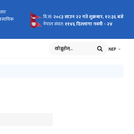
र कानून)
बजार
रेका
ा
 2026 To
 Pilot
ागि
न दरखास्त
 कार्ययोजना
र तथा सूचना
वि.सं:
२०८३ साउन २२ गते शुक्रबार, १२:३६ बजे
र्ययोजनाको
यावसायिक
र्वार्ताको
cific"
nment of
वार्ता
नेपाल संवत:
११४६ दिल्लागा नवमी - २४
भाषा चयन गर्नुह
भाषा प
NEP
खोज्नुहोस्