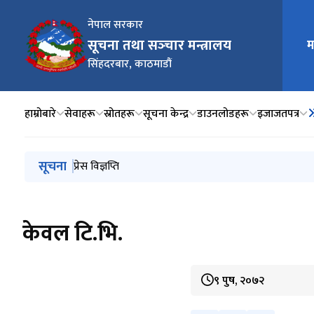
नेपाल सरकार
मुख्य न
सूचना तथा सञ्‍चार मन्त्रालय
म
सिंहदरबार, काठमाडौं
हाम्रोबारे
सेवाहरू
स्रोतहरू
सूचना केन्द्र
डाउनलोडहरू
इजाजतपत्र
मुख्य नेभिगेसनमा जानुहोस्
सूचना
प्रेस विज्ञप्ति
प्रेस विज्ञप्ति
प्रेस विज्ञप्ति
सामाजिक सञ्जालको प्रयोगलाई व्यवस्थित गर्ने सम्बन्धमा सञ्‍चा
प्रेस विज्ञप्ति
केवल टि.भि.
९ पुष, २०७२