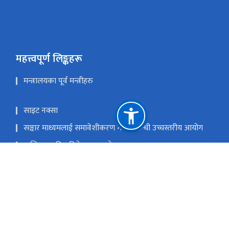
महत्त्वपूर्ण लिङ्कहरू
मन्त्रालयका पूर्व मन्त्रीहरु
साइट नक्सा
सञ्चार माध्यमलाई समावेशीकरण गर्ने सम्बन्धी उच्चस्तरीय आयोग
मासिक प्रगति प्रतिवेदन पठाउने फरम्याटहरु
प्रधानमन्त्री तथा मन्त्रिपरिषद्को कार्यालय
राष्ट्रिय प्राकृतिक स्रोत तथा वित्त आयोग