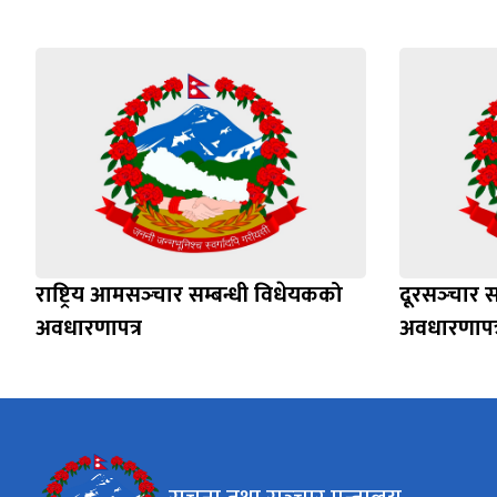
राष्ट्रिय आमसञ्‍चार सम्बन्धी विधेयकको
दूरसञ्‍चार 
अवधारणापत्र
अवधारणापत्