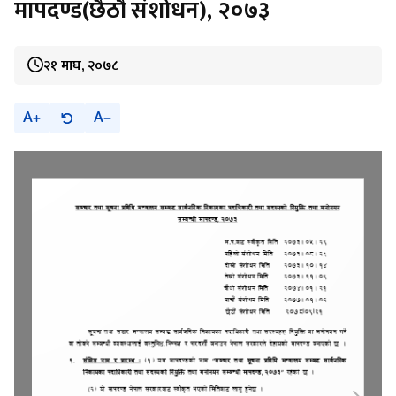
मापदण्ड(छैठौं संशोधन), २०७३
२१ माघ, २०७८
A
A