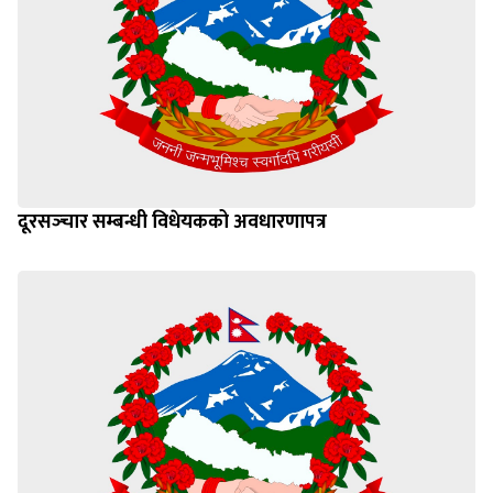
दूरसञ्‍चार सम्बन्धी विधेयकको अवधारणापत्र