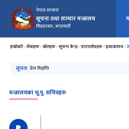
नेपाल सरकार
मुख्य न
सूचना तथा सञ्‍चार मन्त्रालय
म
सिंहदरबार, काठमाडौं
हाम्रोबारे
सेवाहरू
स्रोतहरू
सूचना केन्द्र
डाउनलोडहरू
इजाजतपत्र
मुख्य नेभिगेसनमा जानुहोस्
सूचना
प्रेस विज्ञप्ति
प्रेस विज्ञप्ति
प्रेस विज्ञप्ति
सामाजिक सञ्जालको प्रयोगलाई व्यवस्थित गर्ने सम्बन्धमा सञ्‍चा
प्रेस विज्ञप्ति
मन्त्रालयका भू.पू. सचिवहरु