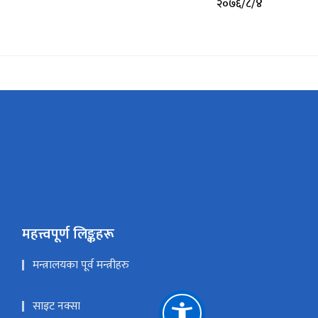
२०७६/८/४
महत्त्वपूर्ण लिङ्कहरू
मन्त्रालयका पूर्व मन्त्रीहरु
साइट नक्सा