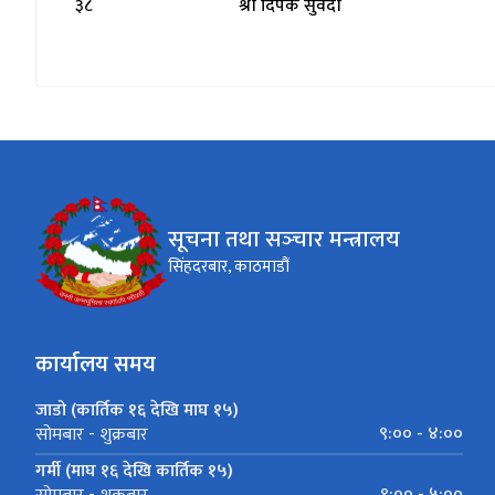
३८
श्री दिपक सुवेदी
सूचना तथा सञ्‍चार मन्त्रालय
सिंहदरबार, काठमाडौं
कार्यालय समय
जाडो (कार्तिक १६ देखि माघ १५)
९:०० - ४:००
सोमबार - शुक्रबार
गर्मी (माघ १६ देखि कार्तिक १५)
९:०० - ५:००