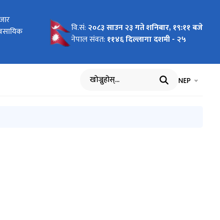
र कानून)
बजार
रेका
ा
 2026 To
 Pilot
ागि
न दरखास्त
 कार्ययोजना
र तथा सूचना
वि.सं:
२०८३ साउन २३ गते शनिबार, १९:११ बजे
र्ययोजनाको
यावसायिक
र्वार्ताको
cific"
nment of
वार्ता
नेपाल संवत:
११४६ दिल्लागा दशमी - २५
भाषा चयन गर्नुह
भाषा प
NEP
खोज्नुहोस्