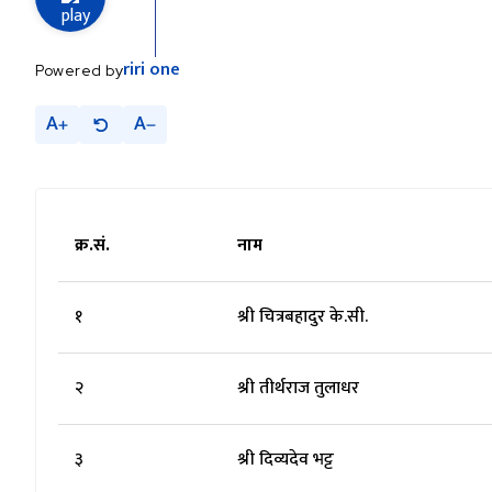
riri
one
Powered by
A
A
क्र.सं.
नाम
१
श्री चित्रबहादुर के.सी.
२
श्री तीर्थराज तुलाधर
३
श्री दिव्यदेव भट्ट